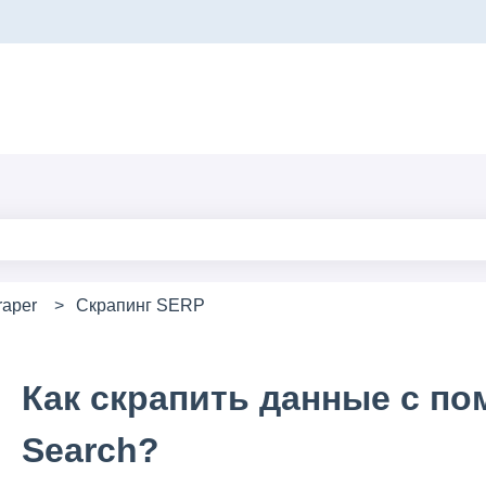
ереводов
поле поиска является пустым.
raper
Скрапинг SERP
Как скрапить данные с п
Search?