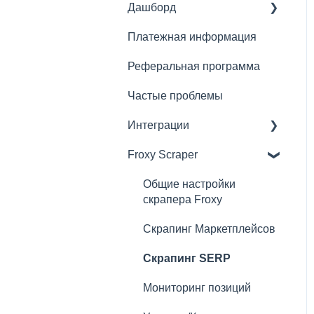
Дашборд
Резидентные прокси
Платежная информация
Мобильные прокси
Основное
Реферальная программа
Серверные прокси
Что можно сделать с
подпиской
Частые проблемы
Быстрые прокси
Рекомендации по
Интеграции
Преимущества прокси
подключению прокси
Froxy
Froxy Scraper
Сторонние скраперы
Антидетект Браузеры
Общие настройки
скрапера Froxy
SEO Инструменты
Скрапинг Маркетплейсов
Социальные сети
Скрапинг SERP
Боты для покупки
кроссовок
Мониторинг позиций