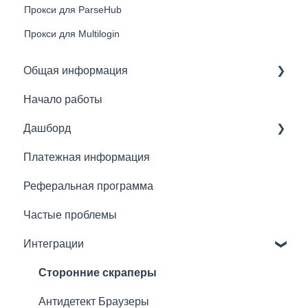
Прокси для ParseHub
Прокси для Multilogin
Общая информация
Начало работы
Основное
Дашборд
Резидентные прокси
Платежная информация
Мобильные прокси
Основное
Реферальная программа
Серверные прокси
Что можно сделать с подпиской
Частые проблемы
Быстрые прокси
Рекомендации по подключению прокси
Интеграции
Преимущества прокси Froxy
Сторонние скраперы
Антидетект Браузеры