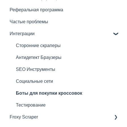
Реферальная программа
Серверные прокси
Что можно сделать с подпиской
Частые проблемы
Быстрые прокси
Рекомендации по подключению прокси
Интеграции
Преимущества прокси Froxy
Сторонние скраперы
Антидетект Браузеры
SEO Инструменты
Социальные сети
Боты для покупки кроссовок
Тестирование
Froxy Scraper