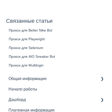
Связанные статьи
Прокси для Better Nike Bot
Прокси для Playwright
Прокси для Selenium
Прокси для AIO Sneaker Bot
Прокси для Multilogin
Общая информация
Начало работы
Основное
Дашборд
Резидентные прокси
Платежная информация
Мобильные прокси
Основное