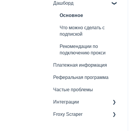
Дашборд
Резидентные прокси
Мобильные прокси
Основное
Серверные прокси
Что можно сделать с
подпиской
Быстрые прокси
Рекомендации по
Преимущества прокси
подключению прокси
Froxy
Платежная информация
Реферальная программа
Частые проблемы
Интеграции
Froxy Scraper
Сторонние скраперы
Антидетект Браузеры
Общие настройки