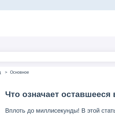
ереводов
поле поиска является пустым.
д
Основное
Что означает оставшееся
Вплоть до миллисекунды! В этой стат