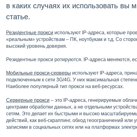
в каких случаях их использовать вы м
статье.
Резидентные прокси
используют IP-адреса, которые пр
«реальным» устройствам – ПК, ноутбукам и т.д. Со сто
высокий уровень доверия.
Резидентные прокси ротируются. IP-адреса меняются, есл
Мобильные прокси-серверы
используют IP-адреса, при
подключенным к сети 3G/4G. У них максимальная степен
Наиболее популярный тип прокси на веб-ресурсах.
Серверные прокси
– это IP-адреса, генерируемые обла
центрами обработки данных, а не отдельными устройст
сетям. Это делает их быстрыми и высоко масштабируем
действий, как веб-скраппинг, обход геоограничений или
записями в социальных сетях или на платформах элект