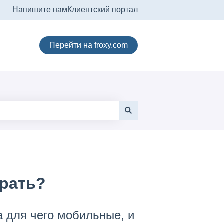
Напишите нам
Клиентский портал
Перейти на froxy.com
брать?
а для чего мобильные, и