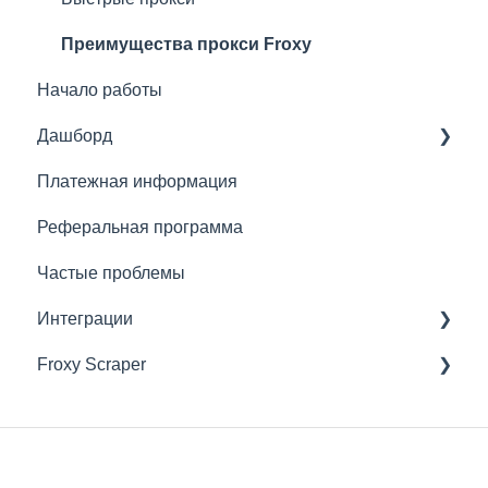
Преимущества прокси Froxy
Начало работы
Дашборд
Платежная информация
Основное
Реферальная программа
Что можно сделать с подпиской
Частые проблемы
Рекомендации по подключению прокси
Интеграции
Froxy Scraper
Сторонние скраперы
Антидетект Браузеры
Общие настройки скрапера Froxy
SEO Инструменты
Скрапинг Маркетплейсов