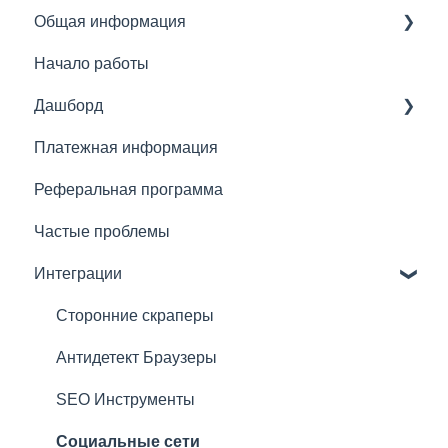
Общая информация
Начало работы
Основное
Дашборд
Резидентные прокси
Платежная информация
Мобильные прокси
Основное
Реферальная программа
Серверные прокси
Что можно сделать с подпиской
Частые проблемы
Быстрые прокси
Рекомендации по подключению прокси
Интеграции
Преимущества прокси Froxy
Сторонние скраперы
Антидетект Браузеры
SEO Инструменты
Социальные сети